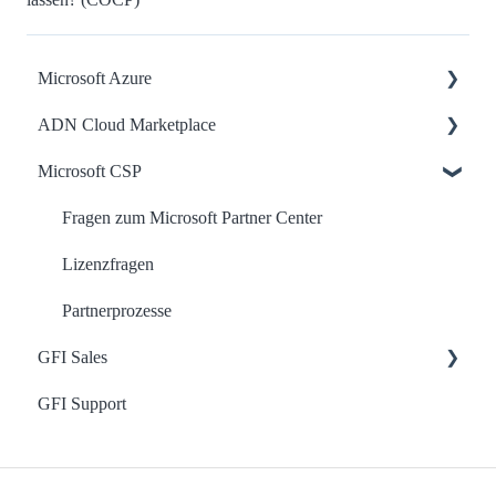
Microsoft Azure
ADN Cloud Marketplace
Vertriebliche Themen
Microsoft CSP
Technische Themen
Support
Allgemeine Bedienung
Fragen zum Microsoft Partner Center
Microsoft CSP
Lizenzfragen
Einrichtung Standard Reseller
Partnerprozesse
GFI Sales
Premium Reseller
GFI Support
Fehlerbehebung
MSP